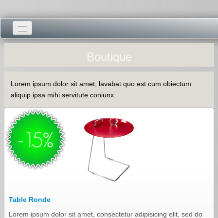
Accueil -
Boutique
Vie municipale -
Lorem ipsum dolor sit amet, lavabat quo est cum obiectum
Présentations -
aliquip ipsa mihi servitute coniunx.
Salle des Fêtes -
Blog Salle des Fêtes -
Comité des Fêtes -
Histoires -
Prieuré saint Dodon -
Table Ronde
Lorem ipsum dolor sit amet, consectetur adipisicing elit, sed do