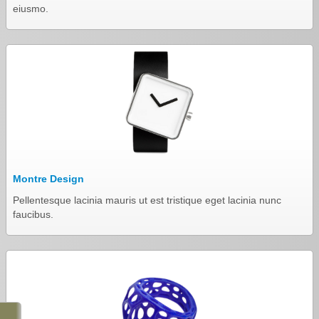
Les chapelles -
eiusmo.
Travaux -
Informations pratiques -
Informations diverses -
Petit survol du village -
Gîtes de groupe -
Album photos -
Montre Design
Pellentesque lacinia mauris ut est tristique eget lacinia nunc
PCS et DICRIM -
faucibus.
Remerciements -
Contact -