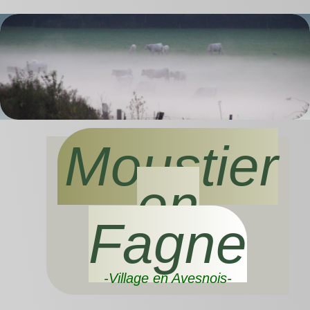
Moustier
en
Fagne
-Village en Avesnois-