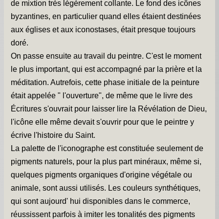
Les chapelles -
de mixtion très légèrement collante. Le fond des icônes
byzantines, en particulier quand elles étaient destinées
Travaux -
aux églises et aux iconostases, était presque toujours
doré.
Informations pratiques -
On passe ensuite au travail du peintre. C'est le moment
Informations diverses -
le plus important, qui est accompagné par la prière et la
Petit survol du village -
méditation. Autrefois, cette phase initiale de la peinture
était appelée " l'ouverture", de même que le livre des
Gîtes de groupe -
Écritures s'ouvrait pour laisser lire la Révélation de Dieu,
Album photos -
l'icône elle même devait s'ouvrir pour que le peintre y
écrive l'histoire du Saint.
PCS et DICRIM -
La palette de l'iconographe est constituée seulement de
Remerciements -
pigments naturels, pour la plus part minéraux, même si,
quelques pigments organiques d'origine végétale ou
Contact -
animale, sont aussi utilisés. Les couleurs synthétiques,
qui sont aujourd' hui disponibles dans le commerce,
réussissent parfois à imiter les tonalités des pigments