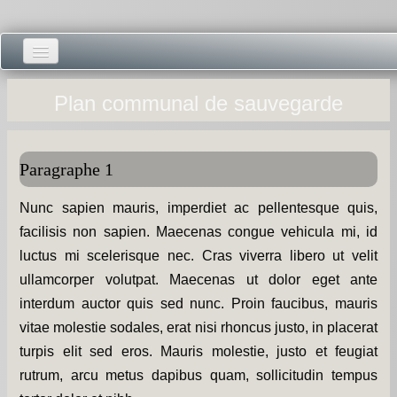
Accueil -
Plan communal de sauvegarde
Vie municipale -
Présentations -
Paragraphe 1
Salle des Fêtes -
Nunc sapien mauris, imperdiet ac pellentesque quis,
facilisis non sapien. Maecenas congue vehicula mi, id
Blog Salle des Fêtes -
luctus mi scelerisque nec. Cras viverra libero ut velit
Comité des Fêtes -
ullamcorper volutpat. Maecenas ut dolor eget ante
interdum auctor quis sed nunc. Proin faucibus, mauris
Histoires -
vitae molestie sodales, erat nisi rhoncus justo, in placerat
turpis elit sed eros. Mauris molestie, justo et feugiat
Prieuré saint Dodon -
rutrum, arcu metus dapibus quam, sollicitudin tempus