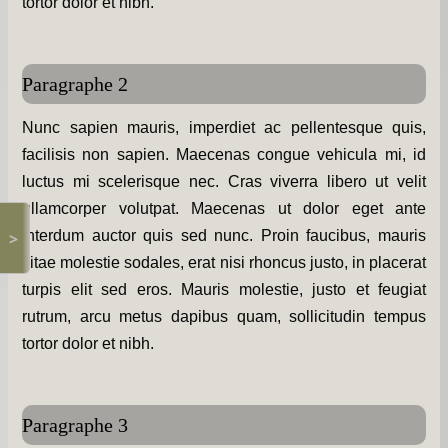
Les chapelles -
tortor dolor et nibh.
Travaux -
Paragraphe 2
Informations pratiques -
Nunc sapien mauris, imperdiet ac pellentesque quis,
Informations diverses -
facilisis non sapien. Maecenas congue vehicula mi, id
Petit survol du village -
luctus mi scelerisque nec. Cras viverra libero ut velit
Gîtes de groupe -
ullamcorper volutpat. Maecenas ut dolor eget ante
interdum auctor quis sed nunc. Proin faucibus, mauris
>
Album photos -
vitae molestie sodales, erat nisi rhoncus justo, in placerat
PCS et DICRIM -
turpis elit sed eros. Mauris molestie, justo et feugiat
rutrum, arcu metus dapibus quam, sollicitudin tempus
Remerciements -
tortor dolor et nibh.
Contact -
Paragraphe 3