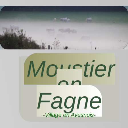
Moustier
en
Fagne
-Village en Avesnois-