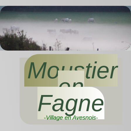
Moustier
en
Fagne
-Village en Avesnois-