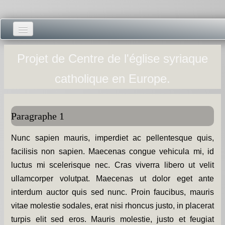
Accueil -
Projet de Centre de l'église syriaque
Vie municipale -
catholique en Europe.
Présentations -
Salle des Fêtes -
Paragraphe 1
Blog Salle des Fêtes -
Nunc sapien mauris, imperdiet ac pellentesque quis,
facilisis non sapien. Maecenas congue vehicula mi, id
Comité des Fêtes -
luctus mi scelerisque nec. Cras viverra libero ut velit
Histoires -
ullamcorper volutpat. Maecenas ut dolor eget ante
interdum auctor quis sed nunc. Proin faucibus, mauris
Prieuré saint Dodon -
vitae molestie sodales, erat nisi rhoncus justo, in placerat
turpis elit sed eros. Mauris molestie, justo et feugiat