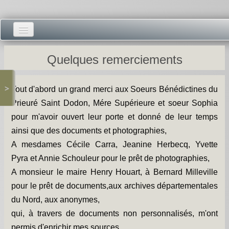
Accueil -
Quelques remerciements
Vie municipale -
>
Tout d'abord un grand merci aux Soeurs Bénédictines du
Présentations -
Prieuré Saint Dodon, Mére Supérieure et soeur Sophia
Salle des Fêtes -
pour m'avoir ouvert leur porte et donné de leur temps
ainsi que des documents et photographies,
Blog Salle des Fêtes -
A mesdames Cécile Carra, Jeanine Herbecq, Yvette
Pyra et Annie Schouleur pour le prêt de photographies,
Comité des Fêtes -
A monsieur le maire Henry Houart, à Bernard Milleville
Histoires -
pour le prêt de documents,aux archives départementales
du Nord, aux anonymes,
Prieuré saint Dodon -
qui, à travers de documents non personnalisés, m'ont
permis d'enrichir mes sources.