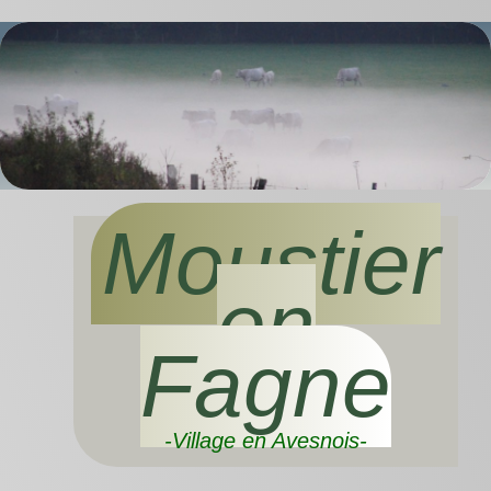
Moustier
en
Fagne
-Village en Avesnois-