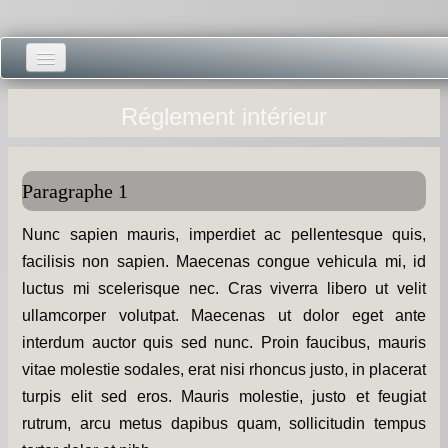
Accueil -
Réglement intérieur
Vie municipale -
Présentations -
Paragraphe 1
Salle des Fêtes -
Nunc sapien mauris, imperdiet ac pellentesque quis,
facilisis non sapien. Maecenas congue vehicula mi, id
Blog Salle des Fêtes -
luctus mi scelerisque nec. Cras viverra libero ut velit
Comité des Fêtes -
ullamcorper volutpat. Maecenas ut dolor eget ante
interdum auctor quis sed nunc. Proin faucibus, mauris
Histoires -
vitae molestie sodales, erat nisi rhoncus justo, in placerat
turpis elit sed eros. Mauris molestie, justo et feugiat
Prieuré saint Dodon -
rutrum, arcu metus dapibus quam, sollicitudin tempus