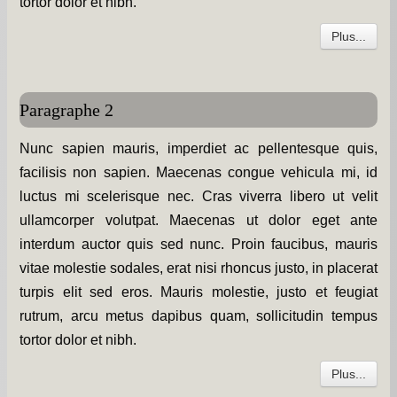
Les chapelles -
tortor dolor et nibh.
Plus...
Travaux -
Informations pratiques -
Paragraphe 2
Informations diverses -
Nunc sapien mauris, imperdiet ac pellentesque quis,
Petit survol du village -
facilisis non sapien. Maecenas congue vehicula mi, id
Gîtes de groupe -
luctus mi scelerisque nec. Cras viverra libero ut velit
Album photos -
ullamcorper volutpat. Maecenas ut dolor eget ante
interdum auctor quis sed nunc. Proin faucibus, mauris
PCS et DICRIM -
vitae molestie sodales, erat nisi rhoncus justo, in placerat
Remerciements -
turpis elit sed eros. Mauris molestie, justo et feugiat
rutrum, arcu metus dapibus quam, sollicitudin tempus
Contact -
tortor dolor et nibh.
Plus...