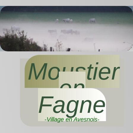
Moustier
en
Fagne
-Village en Avesnois-