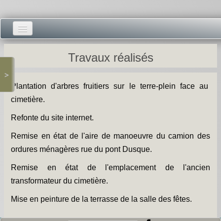
Accueil -
Travaux réalisés
Vie municipale -
>
Plantation d'arbres fruitiers sur le terre-plein face au
Présentations -
cimetière.
Salle des Fêtes -
Refonte du site internet.
Blog Salle des Fêtes -
Remise en état de l'aire de manoeuvre du camion des
ordures ménagères rue du pont Dusque.
Comité des Fêtes -
Remise en état de l'emplacement de l'ancien
Histoires -
transformateur du cimetière.
Prieuré saint Dodon -
Mise en peinture de la terrasse de la salle des fêtes.