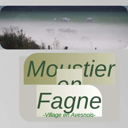
Moustier
en
Fagne
-Village en Avesnois-