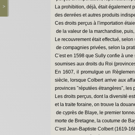
>
La prohibition, déjà, était également pr
des denrées et autres produits indisp
Ces droits perçus à l'importation éta
de la valeur de la marchandise, puis, 
Le recouvrement était effectué, selon
de compagnies privées, selon la prat
C'est en 1598 que Sully confie à une 
soumises aux droits du Roi (province
En 1607, il promulgue un Règlement G
siècle, lorsque Colbert arrive aux aff
provinces "réputées étrangères", les pr
Les droits perçus, dont la diversité es
et la traite foraine, on trouve la dou
de cyprès de Blaye, le premier tonneau 
morte de Bretagne, la coutume de Bayo
C'est Jean-Baptiste Colbert (1619-16