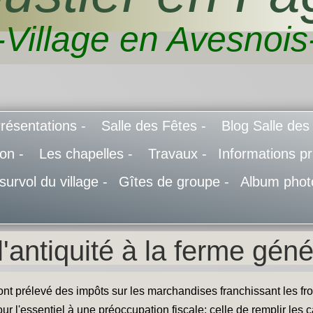
-Village en Avesnois
résentations -
Salle des Fêtes -
Blog Salle des
don -
Les chapelles -
Travaux -
Informations pr
 survol du village -
Gîtes de groupe -
Album phot
l'antiquité à la ferme géné
 ont prélevé des impôts sur les marchandises franchissant les fro
ur l'essentiel à une préoccupation fiscale: celle de remplir les