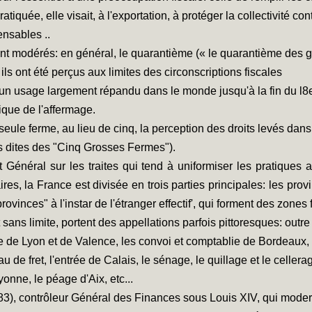
atiquée, elle visait, à l'exportation, à protéger la collectivité co
ensables ..
ient modérés: en général, le quarantième (« le quarantième des 
ils ont été perçus aux limites des circonscriptions fiscales
 un usage largement répandu dans le monde jusqu'à la fin du l8
ique de l'affermage.
seule ferme, au lieu de cinq, la perception des droits levés dan
s dites des "Cinq Grosses Fermes").
énéral sur les traites qui tend à uniformiser les pratiques 
aires, la France est divisée en trois parties principales: les p
ovinces" à l'instar de l'étranger effectif', qui forment des zones 
t sans limite, portent des appellations parfois pittoresques: outr
ane de Lyon et de Valence, les convoi et comptablie de Bordeaux, l
de fret, l'entrée de Calais, le sénage, le quillage et le cellerag
nne, le péage d'Aix, etc...
83), contrôleur Général des Finances sous Louis XIV, qui moder