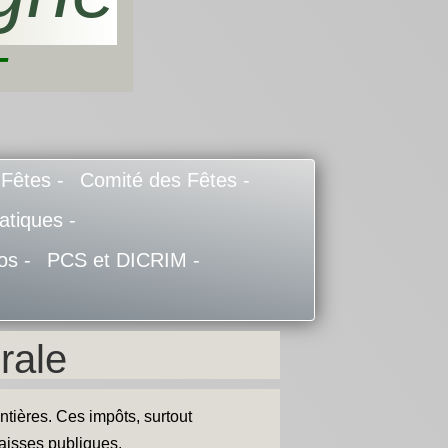
-
 Fêtes -
Comité des Fêtes -
atiques -
os -
PCS et DICRIM -
rale
ntières. Ces impôts, surtout
 caisses publiques.