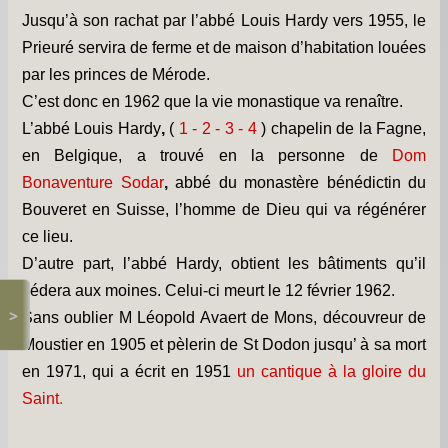
Jusqu’à son rachat par l’abbé Louis Hardy vers 1955, le
Prieuré servira de ferme et de maison d’habitation louées
par les princes de Mérode.
C’est donc en 1962 que la vie monastique va renaître.
L’abbé Louis Hardy
,
(
1
-
2
-
3
-
4
)
chapelin de la Fagne,
en Belgique, a trouvé en la personne de
Dom
Bonaventure Sodar
,
abbé du monastère bénédictin du
Bouveret en Suisse, l’homme de Dieu qui va régénérer
ce lieu.
D’autre part, l’abbé Hardy, obtient les bâtiments qu’il
cédera aux moines. Celui-ci meurt le 12 février 1962.
>
Sans oublier M Léopold Avaert de Mons, découvreur de
Moustier en 1905 et pèlerin de St Dodon jusqu’ à sa mort
en 1971, qui a écrit en 1951
un cantique à la gloire du
Saint
.