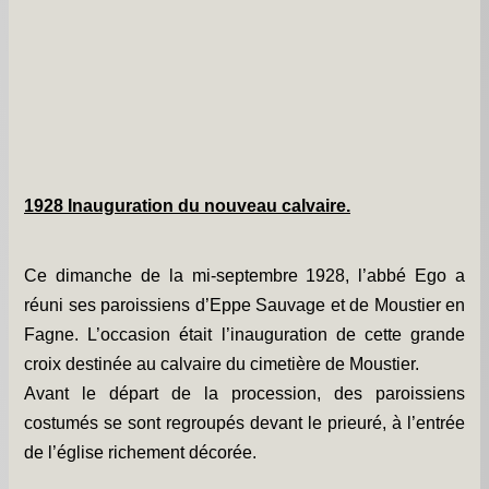
Les chapelles -
Travaux -
Informations pratiques -
Informations diverses -
Petit survol du village -
1928 Inauguration du nouveau calvaire.
Gîtes de groupe -
Album photos -
Ce dimanche de la mi-septembre 1928, l’abbé Ego a
réuni ses paroissiens d’Eppe Sauvage et de Moustier en
PCS et DICRIM -
Fagne. L’occasion était l’inauguration de cette grande
Remerciements -
croix destinée au calvaire du cimetière de Moustier.
Avant le départ de la procession, des paroissiens
Contact -
costumés se sont regroupés devant le prieuré, à l’entrée
de l’église richement décorée.