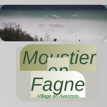
Moustier
en
Fagne
-Village en Avesnois-