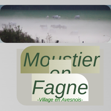
Moustier
en
Fagne
-Village en Avesnois-