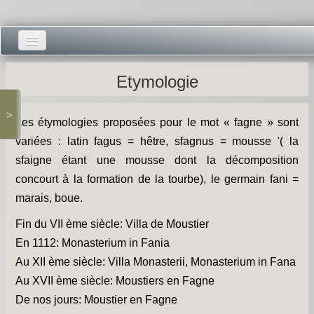
Accueil -
Etymologie
Vie municipale -
>
Les étymologies proposées pour le mot « fagne » sont
Présentations -
variées : latin fagus = hêtre, sfagnus = mousse '( la
Salle des Fêtes -
sfaigne étant une mousse dont la décomposition
concourt à la formation de la tourbe), le germain fani =
Blog Salle des Fêtes -
marais, boue.
Comité des Fêtes -
Fin du VII ème siècle: Villa de Moustier
En 1112: Monasterium in Fania
Histoires -
Au XII ème siècle: Villa Monasterii, Monasterium in Fana
Prieuré saint Dodon -
Au XVII ème siècle: Moustiers en Fagne
De nos jours: Moustier en Fagne