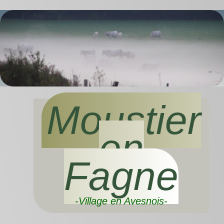
Moustier
en
Fagne
-Village en Avesnois-