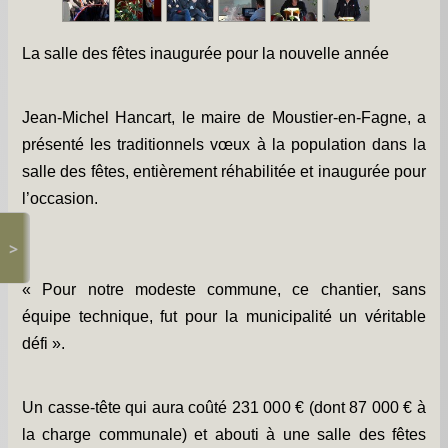
Les chapelles -
Travaux -
La salle des fêtes inaugurée pour la nouvelle année
Informations pratiques -
Jean-Michel Hancart, le maire de Moustier-en-Fagne, a
Informations diverses -
présenté les traditionnels vœux à la population dans la
Petit survol du village -
salle des fêtes, entièrement réhabilitée et inaugurée pour
l’occasion.
Gîtes de groupe -
>
Album photos -
PCS et DICRIM -
« Pour notre modeste commune, ce chantier, sans
équipe technique, fut pour la municipalité un véritable
Remerciements -
défi ».
Contact -
Un casse-tête qui aura coûté 231 000 € (dont 87 000 € à
la charge communale) et abouti à une salle des fêtes