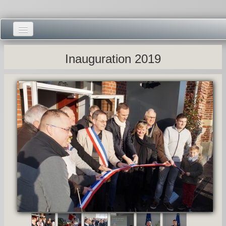
Accueil -
Inauguration 2019
Vie municipale -
Présentations -
Salle des Fêtes -
Blog Salle des Fêtes -
Comité des Fêtes -
Histoires -
Prieuré saint Dodon -