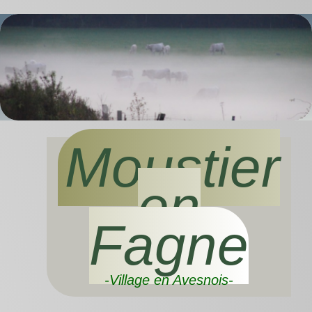
Moustier
en
Fagne
-Village en Avesnois-