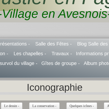
-Village en Avesnois
résentations -
Salle des Fêtes -
Blog Salle des
don -
Les chapelles -
Travaux -
Informations pr
 survol du village -
Gîtes de groupe -
Album phot
Iconographie
Le dessin -
La conservation -
Quelques icônes -
A