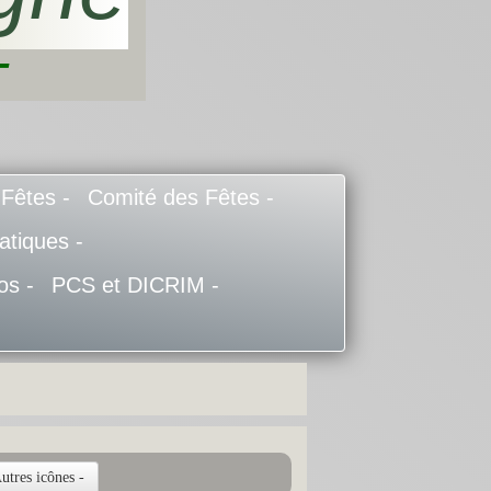
-
 Fêtes -
Comité des Fêtes -
atiques -
os -
PCS et DICRIM -
utres icônes -