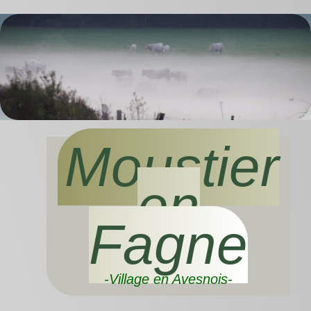
Moustier
en
Fagne
-Village en Avesnois-