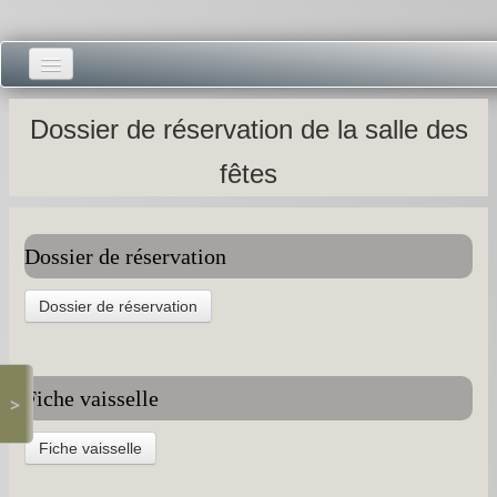
Accueil -
Dossier de réservation de la salle des
Vie municipale -
fêtes
Présentations -
Salle des Fêtes -
Dossier de réservation
Blog Salle des Fêtes -
Dossier de réservation
Comité des Fêtes -
Histoires -
Fiche vaisselle
>
Prieuré saint Dodon -
Fiche vaisselle