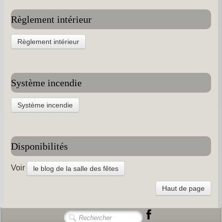
Les chapelles -
Règlement intérieur
Travaux -
Règlement intérieur
Informations pratiques -
Informations diverses -
Système incendie
Petit survol du village -
Gîtes de groupe -
Système incendie
Album photos -
PCS et DICRIM -
Disponibilités
Remerciements -
Voir
le blog de la salle des fêtes
Contact -
Haut de page