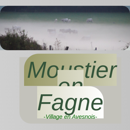
Moustier
en
Fagne
-Village en Avesnois-