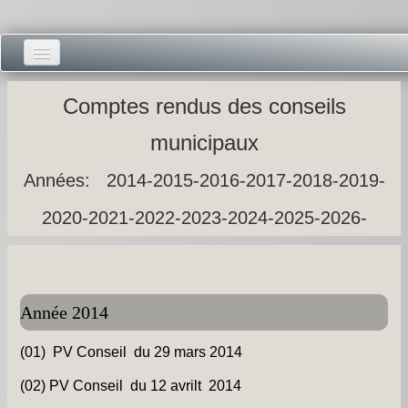
Accueil -
Comptes rendus des conseils
Vie municipale -
municipaux
Présentations -
Années:
2014
-
2015
-
2016
-
2017
-
2018
-
2019
-
Salle des Fêtes -
2020
-
2021
-
2022
-
2023
-
2024
-
2025
-
2026
-
Blog Salle des Fêtes -
Comité des Fêtes -
Année 2014
Histoires -
(01) PV Conseil du 29 mars 2014
Prieuré saint Dodon -
(02) PV Conseil du 12 avrilt 2014