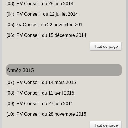
Les chapelles -
(03) PV Conseil du 28 juin 2014
Travaux -
(04) PV Conseil du 12 juillet 2014
(05) PV Conseil du 22 novembre 201
Informations pratiques -
(06) PV Conseil du 15 décembre 2014
Informations diverses -
Haut de page
Petit survol du village -
Gîtes de groupe -
Année 2015
Album photos -
PCS et DICRIM -
(07) PV Conseil du 14 mars 2015
(08) PV Conseil du 11 avril 2015
Remerciements -
(09) PV Conseil du 27 juin 2015
Contact -
(10) PV Conseil du 28 novembre 201
5
Haut de page