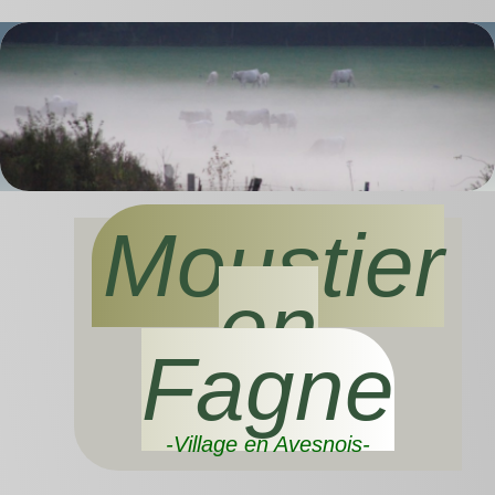
Moustier
en
Fagne
-Village en Avesnois-