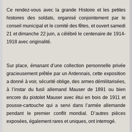
Les chapelles -
Ce rendez-vous avec la grande Histoire et les petites
Travaux -
histoires des soldats, organisé conjointement par le
conseil municipal et le comité des fêtes, et ouvert samedi
Informations pratiques -
21 et dimanche 22 juin, a célébré le centenaire de 1914-
Informations diverses -
1918 avec originalité.
Petit survol du village -
Gîtes de groupe -
Sur place, émanant d’une collection personnelle privée
Album photos -
gracieusement prêtée par un Ardennais, cette exposition
a donné à voir, sécurité oblige, des armes démilitarisées,
PCS et DICRIM -
à l’instar du fusil allemand Mauser de 1891 ou bien
Remerciements -
encore du pistolet Mauser avec étui en bois de 1911 et
pousse-cartouche qui a servi dans l’armée allemande
Contact -
pendant le premier conflit mondial. D’autres pièces
exposées, également rares et uniques, ont interrogé.