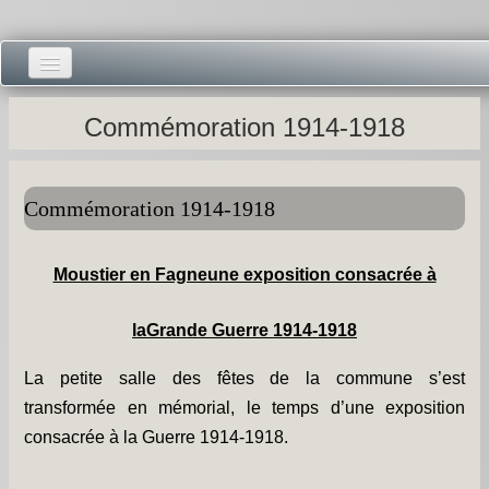
Accueil -
Commémoration 1914-1918
Vie municipale -
Présentations -
Commémoration 1914-1918
Salle des Fêtes -
Moustier en Fagneune exposition consacrée à
Blog Salle des Fêtes -
laGrande Guerre 1914-1918
Comité des Fêtes -
La petite salle des fêtes de la commune s’est
Histoires -
transformée en mémorial, le temps d’une exposition
Prieuré saint Dodon -
consacrée à la Guerre 1914-1918.