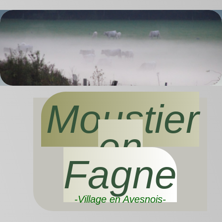
Moustier
en
Fagne
-Village en Avesnois-