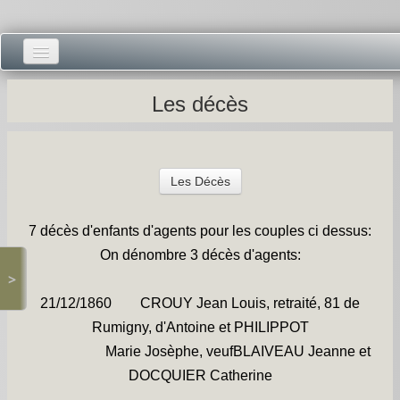
Accueil -
Les décès
Vie municipale -
Présentations -
Les Décès
Salle des Fêtes -
7 décès d'enfants d'agents pour les couples ci dessus:
Blog Salle des Fêtes -
On dénombre 3 décès d'agents:
>
Comité des Fêtes -
21/12/1860 CROUY Jean Louis, retraité, 81 de
Histoires -
Rumigny, d'Antoine et PHILIPPOT
Marie Josèphe, veufBLAIVEAU Jeanne et
Prieuré saint Dodon -
DOCQUIER Catherine