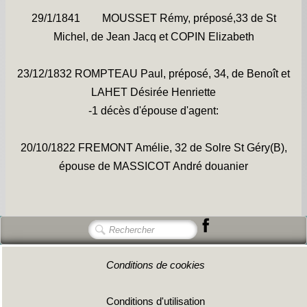
Les chapelles -
29/1/1841 MOUSSET Rémy, préposé,33 de St
Travaux -
Michel, de Jean Jacq et COPIN Elizabeth
Informations pratiques -
23/12/1832 ROMPTEAU Paul, préposé, 34, de Benoît et
Informations diverses -
LAHET Désirée Henriette
-1 décès d'épouse d'agent:
Petit survol du village -
Gîtes de groupe -
20/10/1822 FREMONT Amélie, 32 de Solre St Géry(B),
épouse de MASSICOT André douanier
Album photos -
PCS et DICRIM -
Remerciements -
Contact -
Conditions de cookies
Conditions d'utilisation