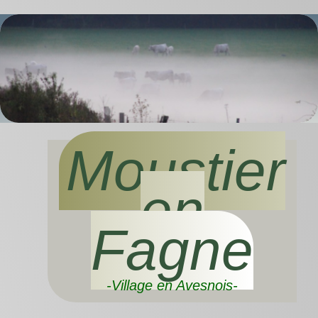
Moustier
en
Fagne
-Village en Avesnois-