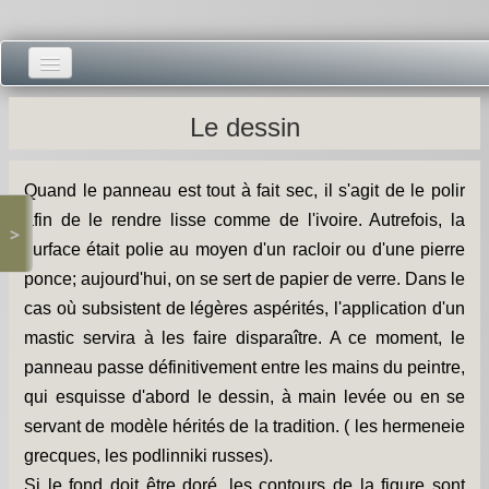
Accueil -
Le dessin
Vie municipale -
Quand le panneau est tout à fait sec, il s'agit de le polir
Présentations -
afin de le rendre lisse comme de l'ivoire. Autrefois, la
>
Salle des Fêtes -
surface était polie au moyen d'un racloir ou d'une pierre
ponce; aujourd'hui, on se sert de papier de verre. Dans le
Blog Salle des Fêtes -
cas où subsistent de légères aspérités, l'application d'un
mastic servira à les faire disparaître. A ce moment, le
Comité des Fêtes -
panneau passe définitivement entre les mains du peintre,
Histoires -
qui esquisse d'abord le dessin, à main levée ou en se
servant de modèle hérités de la tradition. ( les hermeneie
Prieuré saint Dodon -
grecques, les podlinniki russes).
Si le fond doit être doré, les contours de la figure sont